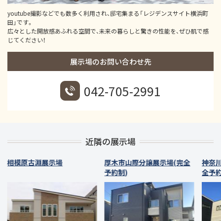
youtube撮影などでも数多く利用され、邸宅集まる「レジデンスサイト横浜町
田」です。
広々とした開放感あふれる空間で、未来の暮らしと驚きの性能を、ぜひ肌で感
じてください！
展示場のお問い合わせ先
042-705-2991
近隣の展示場
相模原古淵展示場
厚木市山際分譲展示場(完全
神奈川
予約制)
全予約