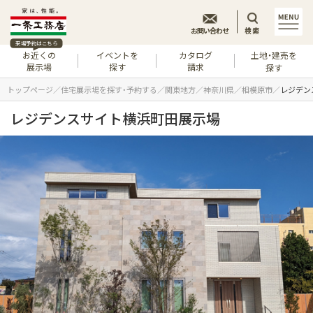
お問い合わせ
検索
来場予約はこちら
お近くの
イベントを
カタログ
土地・建売を
展示場
探す
請求
探す
トップページ
住宅展示場を探す・予約する
関東地方
神奈川県
相模原市
レジデン
レジデンスサイト横浜町田展示場