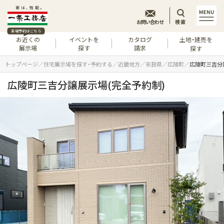
お問い合わせ
検索
来場予約はこちら
お近くの
イベントを
カタログ
土地・建売を
展示場
探す
請求
探す
トップページ
住宅展示場を探す・予約する
近畿地方
奈良県
広陵町
広陵町三吉分
広陵町三吉分譲展示場(完全予約制)