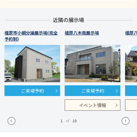
近隣の展示場
橿原市小綱分譲展示場(完全
橿原八木南展示場
橿原
予約制)
ご来場予約
ご来場予約
イベント情報
1
of
10