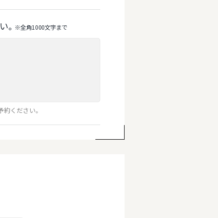
い。
※全⾓1000⽂字まで
予約ください。