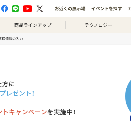
お近くの
展示場
イベントを
探す
商品ラインアップ
テクノロジー
お客様情報の入力
た方に
分プレゼント！
ントキャンペーン
を実施中！