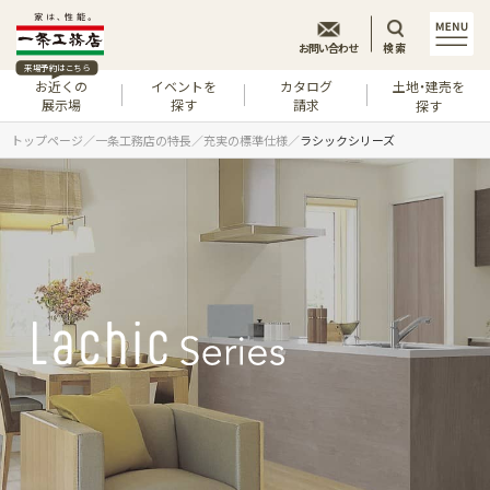
お問い合わせ
検索
来場予約はこちら
お近くの
イベントを
カタログ
土地・建売を
展示場
探す
請求
探す
トップページ
一条工務店の特長
充実の標準仕様
ラシックシリーズ