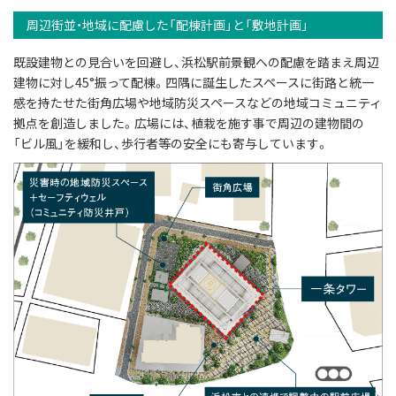
周辺街並・地域に配慮した「配棟計画」と「敷地計画」
既設建物との見合いを回避し、浜松駅前景観への配慮を踏まえ周辺
建物に対し45°振って配棟。四隅に誕生したスペースに街路と統一
感を持たせた街角広場や地域防災スペースなどの地域コミュニティ
拠点を創造しました。広場には、植栽を施す事で周辺の建物間の
「ビル風」を緩和し、歩行者等の安全にも寄与しています。