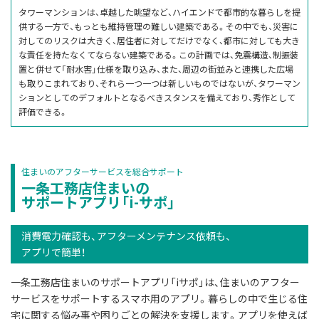
タワーマンションは、卓越した眺望など、ハイエンドで都市的な暮らしを提
供する一方で、もっとも維持管理の難しい建築である。その中でも、災害に
対してのリスクは大きく、居住者に対してだけでなく、都市に対しても大き
な責任を持たなくてならない建築である。この計画では、免震構造、制振装
置と併せて「耐水害」仕様を取り込み、また、周辺の街並みと連携した広場
も取りこまれており、それら一つ一つは新しいものではないが、タワーマン
ションとしてのデフォルトとなるべきスタンスを備えており、秀作として
評価できる。
住まいのアフターサービスを総合サポート
一条工務店住まいの
サポートアプリ「i-サポ」
消費電力確認も、アフターメンテナンス依頼も、
アプリで簡単！
一条工務店住まいのサポートアプリ「iサポ」は、住まいのアフター
サービスをサポートするスマホ用のアプリ。暮らしの中で生じる住
宅に関する悩み事や困りごとの解決を支援します。アプリを使えば