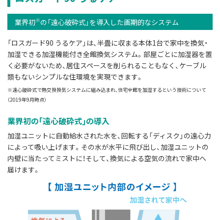
※
業界初
の「遠心破砕式」を導入した画期的なシステム
「ロスガード90 うるケア」は、半畳に収まる本体1台で家中を換気・
加湿できる加湿機能付き全館換気システム。部屋ごとに加湿器を置
く必要がないため、居住スペースを削られることもなく、ケーブル
類もないシンプルな住環境を実現できます。
※遠心破砕式で熱交換換気システムに組み込まれ、住宅全館を加湿するという技術について
（2019年9月時点）
業界初の｢遠心破砕式｣の導入
加湿ユニットに自動給水された水を、回転する「ディスク」の遠心力
によって吸い上げます。その水が水平に飛び出し、加湿ユニットの
内壁に当たってミストに！そして、換気による空気の流れで家中へ
届けます。