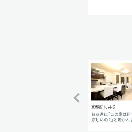
神奈川県 小松様
京都府 村井様
太陽光発電で、やがては自給自足
お友達に「この家は何
の暮らしを。
涼しいの？」と驚かれ