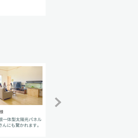
様
北海道 清水様
屋根一体型太陽光パネル
真冬の帰宅でも、玄関を開けた瞬
さんにも驚かれます。
間から暖かい。