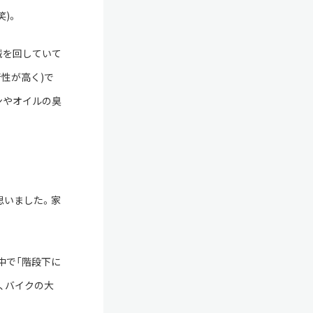
)。
械を回していて
性が高く)で
ンやオイルの臭
思いました。家
中で「階段下に
、バイクの大