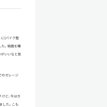
に(バイク整
した。結婚を機
のがいいなと思
でのガレージ
すけど、今はガ
ました。こも