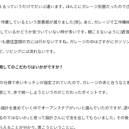
えるっていうだけでだいぶ違います。ほんとにガレージ別居だったので(笑
で作業しているという罪悪感が減りました(笑)。あと、ガレージで工作機
作業しているかどうか気づいていない時が多いです。聞こえないように(遮音
いも居住空間の方には行かないですね。ガレージの中はさすがにガソリ
ど、リビングには流れないです。
関してのこだわりはいかがですか？
artの仕様で赤いキッチンが設定されていたので、ガレージの赤と合うなと
感じで、赤で統一しようというのがこだわったポイントです。
は設計を進めていく中でオープンステアがいいと選んでいたのですが、途
るのではないか」と思って設計さんに寸法を出してもらいました。その後
ら入ることが分かり、置こうということに。