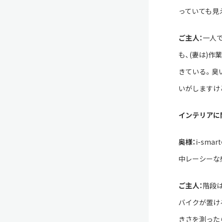
っていても見
ご主人：
一人
も、(妻は)
きている。臭
いがしますけ
インテリアに
奥様：
i-sm
中レーシーな
ご主人：
階段
バイクが置け
きさを測った