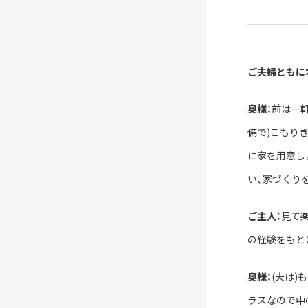
ご夫婦ともに
奥様：
前は一
備で)こもり
に家を用意し
い、家づくり
ご主人：
見て
の経験をもと
奥様：
(夫は
ラスなので中