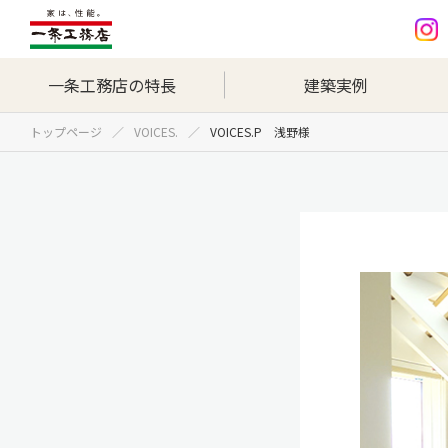
一条工務店の特長
建築実例
トップページ
VOICES.
VOICES.P 浅野様