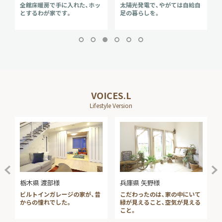
来
全館床暖房で手に入れた、ホッ
太陽光発電で、やがては自給自
とするわが家です。
足の暮らしを。
VOICES.L
Lifestyle Version
栃木県 渡部様
兵庫県 矢野様
ビルトインガレージの家が、昔
こだわったのは、家の中にいて
からの憧れでした。
緑が見えること、空気が見える
こと。