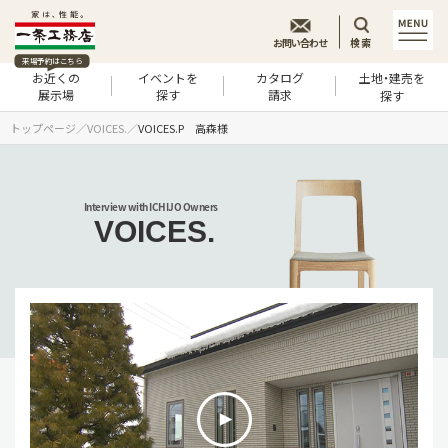
お問い合わせ
検索
来場予約はこちら
お近くの
イベントを
カタログ
土地・建売を
展示場
探す
請求
探す
トップページ
VOICES.
VOICES.P 高森様
Interview with ICHIJO Owners
VOICES.