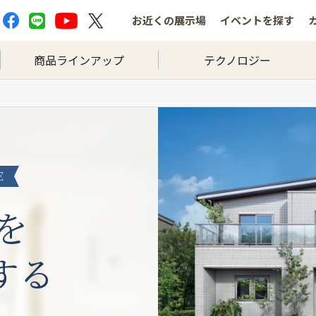
お近くの
展示場
イベントを
探す
商品ラインアップ
テクノロジー
E
を
する