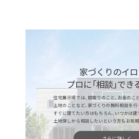
「快適性能」を体感
断熱性能の高さや、全館床暖房の心地よさな
ください。アルミサッシと樹脂サッシの違い
ータだけではわかりにくい快適性を実感で
家づくりのイロ
プロに「相談」でき
「標準仕様」を体感
住宅展示場では、間取りのこと、お金のこと
特別感のあるモデルハウスも、一条ならほと
土地のことなど、家づくりの無料相談を行
所、浴室、トイレ、収納やインテリア、外壁
すぐに建てたい方はもちろん、いつかは建
ください。機能性、デザイン性、カラーやサ
土地探しから相談したいという方もお気軽
いただけます。※商品により標準仕様は異な
さらに詳しく