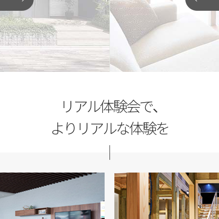
「土地探しから相談
がりなど、図面や写真だけではわか
ただけます。椅子や床に座ったり、
夢のマイホームを建てるには、
り確認して、新しい住まいのヒント
家づくりのプロとして、最良の
閉じる
閉じる
リアル体験会で、
よりリアルな体験を