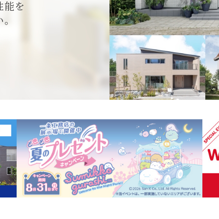
性能を
い。