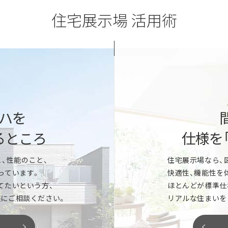
住宅展示場 活用術
「すぐに建てたい」
ど。一条の性能を展示場でご体感
地盤や建築法規など敷地に関わる
や、家の中の温度差の違いなどデ
家づくりのスケジュール、ご予
きます。
ハを
家づくりのプロが丁寧にご提案
るところ
仕様を
「いつかは建てたい
、性能のこと、
住宅展示場なら、
んどが「標準仕様」。キッチン、洗面
っています。
快適性、機能性を
など気になるアイテムをまとめてご覧
マイホーム実現までのスケジュ
てたいという方、
ほとんどが標準仕
イズなど、新しい暮らしをイメージ
家の性能はどこが違う？などな
にご相談ください。
リアルな住まいを
ります。
お気軽にご相談ください。