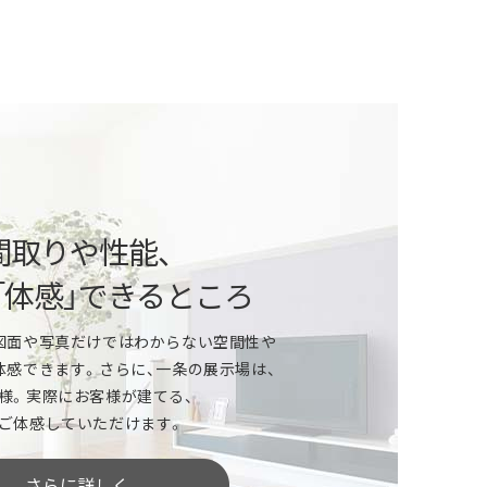
という方
ご相談から、自由設計、デザイン、性能、
算や住宅ローンなどの資金計画まで、
間取りや性能、
いたします。
「体感」できるところ
」という方
図面や写真だけではわからない空間性や
体感できます。さらに、一条の展示場は、
ールは？家づくりの資金計画は？
様。実際にお客様が建てる、
ど、家づくりをはじめる上で気になることは
ご体感していただけます。
さらに詳しく