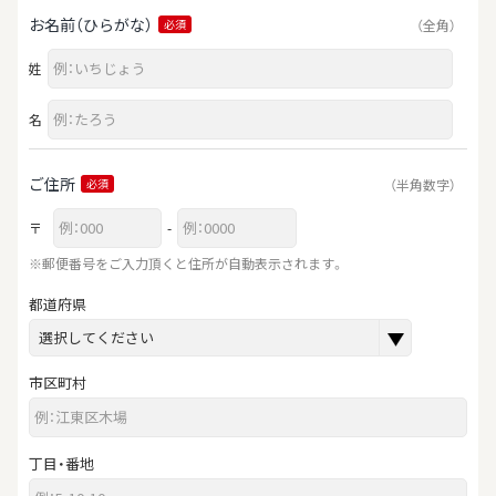
お名前（ひらがな）
（全角）
必須
姓
名
ご住所
（半角数字）
必須
〒
-
※郵便番号をご入力頂くと住所が自動表示されます。
都道府県
市区町村
丁目・番地