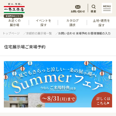
お問い合わせ
検索
来場予約はこちら
お近くの
イベントを
カタログ
土地・建売を
展示場
探す
請求
探す
トップページ
京都府の展示場一覧
お問い合わせ 来場予約 お客様情報の入力
住宅展示場ご来場予約