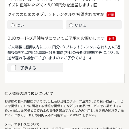
イズに正解いただくと5,000円分を進呈します。
クイズのためのタブレット
レンタルを希望されますか
必須
はい
いいえ
QUOカードの送付時期について
ご了承をお願いします
必須
ご来場後3週間以内に1,000円分、タブレット(レンタルされた方)ご返
却後3週間以内に5,000円分を郵送
(弊社の長期休暇期間等により、郵
送が遅れる場合がございますのでご了承ください)
了承する
個人情報の取り扱いについて
お客様の個人情報については、当社及び当社のグループ企業が、より良い商品・サービ
スを提供するため、関連する情報を提供するなどして商品・サービスをお勧めするた
め、または、お客様との契約上の責任を果たすためにのみ利用し、お客様の同意をいた
だくことなく、これらの目的以外に利用することはいたしません。
メールアドレスについて
当ページでご入力をいただきました電子メールアドレスにつきましては当社からの