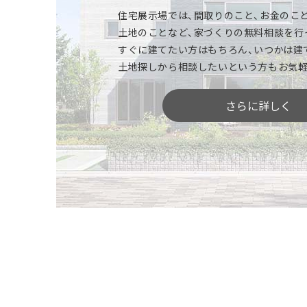
住宅展示場では、間取りのこと、お金のこと
特別感のあるモデルハウスも、一条ならほと
土地のことなど、家づくりの無料相談を行
所、浴室、トイレ、収納やインテリア、外壁
すぐに建てたい方はもちろん、いつかは建
ください。機能性、デザイン性、カラーやサ
土地探しから相談したいという方もお気軽
いただけます。※商品により標準仕様は異な
さらに詳しく
「間取りや広さ」を体感
空間の広がりや奥行き感、部屋と部屋のつな
りにくい広さや間取り、動線などをご体感い
部屋と部屋を行き来したり、ご家族でじっく
を見つけてください。