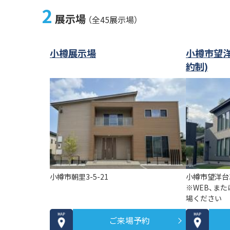
2
展示場
（全45展示場）
小樽展示場
小樽市望
約制)
小樽市朝里3-5-21
小樽市望洋台3
※WEB、ま
場ください
ご来場予約