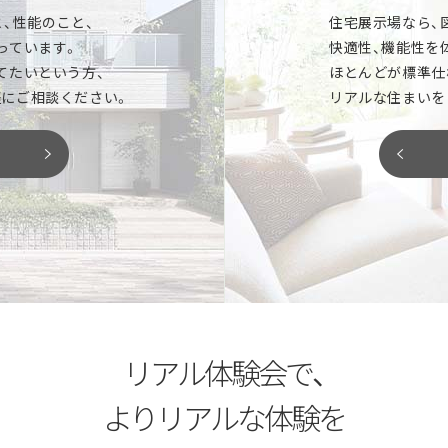
「いつかは建てたい
、性能のこと、
住宅展示場なら、
んどが「標準仕様」。キッチン、洗面
っています。
快適性、機能性を
など気になるアイテムをまとめてご覧
マイホーム実現までのスケジュ
てたいという方、
ほとんどが標準仕
イズなど、新しい暮らしをイメージ
家の性能はどこが違う？などな
にご相談ください。
リアルな住まいを
ります。
お気軽にご相談ください。
「土地探しから相談
がりなど、図面や写真だけではわか
ただけます。椅子や床に座ったり、
夢のマイホームを建てるには、
り確認して、新しい住まいのヒント
家づくりのプロとして、最良の
閉じる
閉じる
リアル体験会で、
よりリアルな体験を