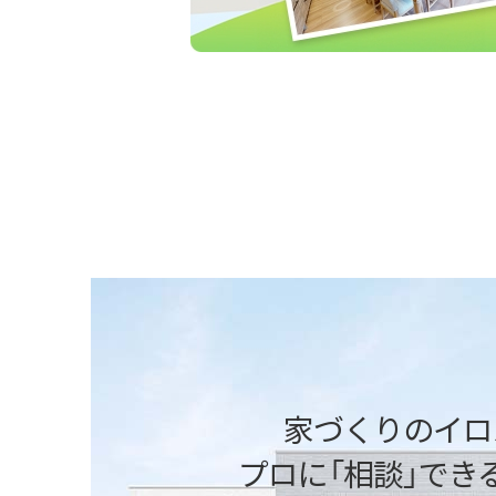
「快適性能」を体感
断熱性能の高さや、全館床暖房の心地よさな
ください。アルミサッシと樹脂サッシの違い
ータだけではわかりにくい快適性を実感で
家づくりのイロ
プロに「相談」でき
「標準仕様」を体感