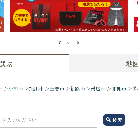
4
of
5
地
選ぶ
市
小樽市
旭川市
室蘭市
釧路市
帯広市
北見市
苫
検索