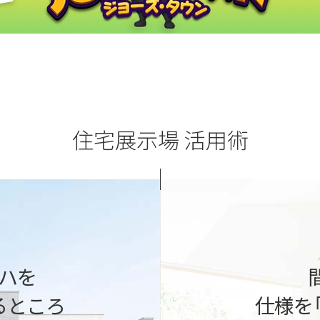
住宅展示場 活用術
「すぐに建てたい」
ど。一条の性能を展示場でご体感
地盤や建築法規など敷地に関わる
や、家の中の温度差の違いなどデ
家づくりのスケジュール、ご予
きます。
ハを
家づくりのプロが丁寧にご提案
るところ
仕様を