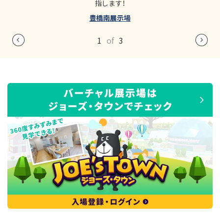
指します！
豊橋南展示場
1
of
3