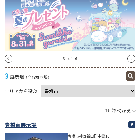
4
of
6
3
展示場
（全48展示場）
エリアから選ぶ
並べかえ
豊橋南展示場
豊橋市神野新田町中島10