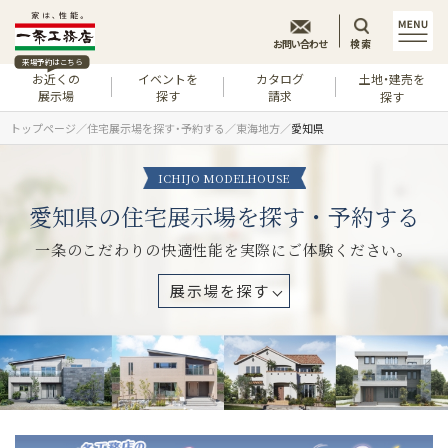
お問い合わせ
検索
来場予約はこちら
お近くの
イベントを
カタログ
土地・建売を
展示場
探す
請求
探す
トップページ
住宅展示場を探す・予約する
東海地方
愛知県
ICHIJO MODELHOUSE
愛知県の住宅展示場を探す・予約する
一条のこだわりの快適性能を実際にご体験ください。
展示場を探す