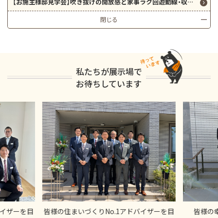
【お施主様邸見学会】吹き抜けの開放感と家事ラク回遊動線・収納が叶う32坪
閉じる
私たちが展示場で
お待ちしています
バイザーを目
皆様の住まいづくりNo.1アドバイザーを目
皆様の