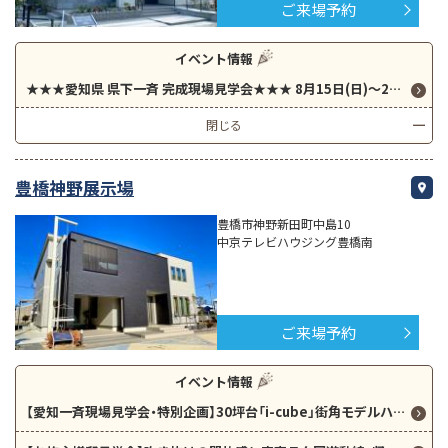
ご来場予約
イベント情報
★★★愛知県 県下一斉 完成現場見学会★★★ 8月15日(日)～23日(日)随時開催！！！
閉じる
豊橋神野展示場
豊橋市神野新田町中島10
中京テレビハウジング豊橋南
ご来場予約
イベント情報
【愛知一斉現場見学会・特別企画】30坪台「i-cube」街角モデルハウス特別分譲＆夏休み「宿泊体験会」