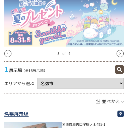
4
of
6
1
展示場
（全16展示場）
エリアから選ぶ
並べかえ
名張展示場
名張市瀬古口字藤ノ木495-1