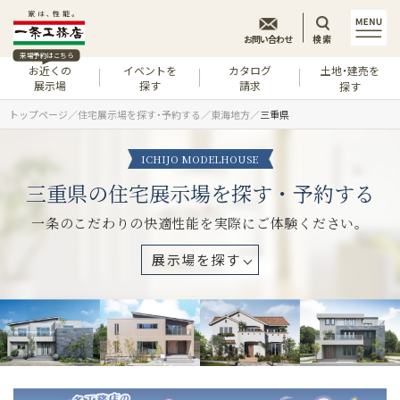
お問い合わせ
検索
来場予約はこちら
お近くの
イベントを
カタログ
土地・建売を
展示場
探す
請求
探す
トップページ
住宅展示場を探す・予約する
東海地方
三重県
ICHIJO MODELHOUSE
三重県の住宅展示場を探す・予約する
一条のこだわりの快適性能を実際にご体験ください。
展示場を探す