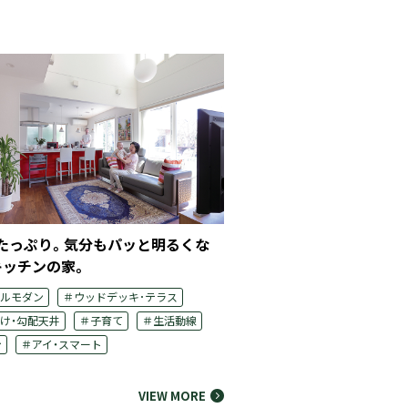
たっぷり。気分もパッと明るくな
「明るく開放的」をテー
キッチンの家。
り。
ルモダン
＃ウッドデッキ･テラス
＃シンプルモダン
＃ナチュ
け・勾配天井
＃子育て
＃生活動線
＃吹き抜け・勾配天井
＃子育
台
＃アイ・スマート
＃ペット
＃40坪台
＃アイ
VIEW MORE