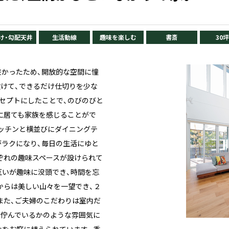
け・勾配天井
生活動線
趣味を楽しむ
書斎
30
狭かったため、開放的な空間に憧
設けて、できるだけ仕切りを少な
セプトにしたことで、のびのびと
に居ても家族を感じることがで
キッチンと横並びにダイニングテ
がラクになり、毎日の生活にゆと
ぞれの趣味スペースが設けられて
互いが趣味に没頭でき、時間を忘
からは美しい山々を一望でき、２
また、ご夫婦のこだわりは室内だ
が佇んでいるかのような雰囲気に
木をお庭に植えられています。季