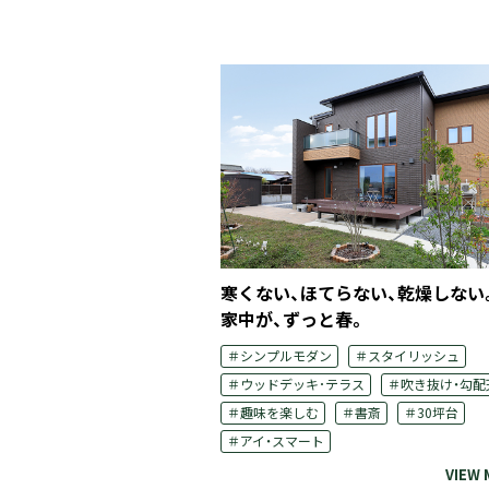
トインテリアで
寒くない、ほてらない、乾燥しない
せる住まい。
家中が、ずっと春。
＃スタイリッシュ
＃シンプルモダン
＃スタイリッシュ
井
＃30坪台
＃ウッドデッキ･テラス
＃吹き抜け・勾配
＃趣味を楽しむ
＃書斎
＃30坪台
＃アイ・スマート
VIEW MORE
VIEW