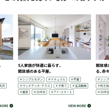
。
5人家族が快適に暮らす、
開放感
開放感のある平屋。
る、赤
＃シンプルモダン
＃ナチュラル
＃平屋
＃シンプ
天井
＃ウッドデッキ･テラス
＃子育て
＃生活動線
＃吹き抜
＃書斎
＃20坪台
＃アイ・スマート
＃30坪
 MORE
VIEW MORE