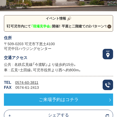
イベント情報
児市内にて
『現場見学会』
開催！ 平屋と二階建ての2パターンで見学可能！
住所
〒509-0203 可児市下恵土4100
可児中日ハウジングセンター
交通アクセス
公共 : 名鉄広見線「今渡駅」より徒歩約15分。
車 : 広見・土田線、可児市役所より西へ約800m。
TEL
0574-60-3811
FAX
0574-61-2413
ご来場予約はコチラ
シェアする