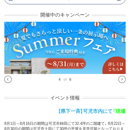
開催中のキャンペーン
4
of
6
イベント情報
【県下一斉】可児市内にて
『現場見学会』
開
8月1日～8月16日の期間は可児市柿田にて32.4坪の二階建て、 8月22日～
8月30日の期間は可児市土田にて30坪の平屋を見学可能となっておりま