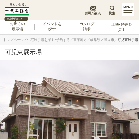
お問い合わせ
検索
来場予約はこちら
お近くの
イベントを
カタログ
土地・建売を
展示場
探す
請求
探す
トップページ
住宅展示場を探す・予約する
東海地方
岐阜県
可児市
可児東展示場
可児東展示場