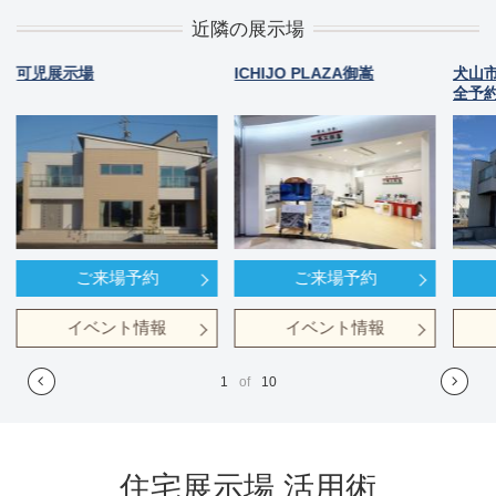
近隣の展示場
可児展示場
ICHIJO PLAZA御嵩
犬山
全予約
ご来場予約
ご来場予約
イベント情報
イベント情報
1
of
10
住宅展示場 活用術