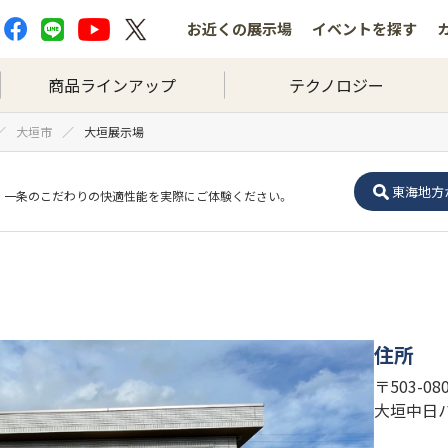
お近くの
展示場
イベントを
探す
商品ラインアップ
テクノロジー
大垣市
大垣展示場
東海地方
一条のこだわりの快適性能を実際にご体験ください。
住所
〒503-0
大垣中日