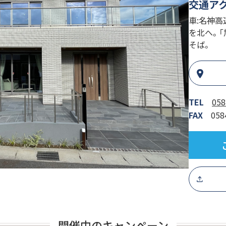
交通ア
車:名神高
を北へ。「
そば。
TEL
058
FAX
058
開催中のキャンペーン