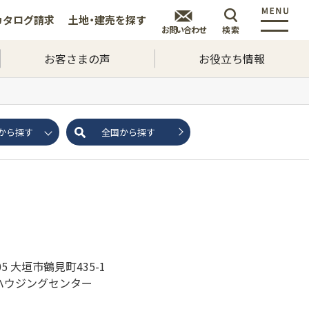
カタログ
請求
土地・建売を
探す
お問い合わせ
検索
お客さまの声
お役立ち情報
から探す
全国から探す
805 大垣市鶴見町435-1
ハウジングセンター