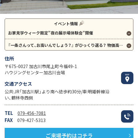
イベント情報
お家見学ウィーク限定”夜の展示場体験会”開催
『一条さんって、お高いんでしょう？』
がひっくり返る？
物価高の今こそお金のしっかり相談会。
住所
〒675-0027 加古川市尾上町今福49-1
ハウジングセンター加古川会場
交通アクセス
公共:JR「加古川駅」より南へ徒歩約30分/車:明姫幹線沿
い、鶴林寺西側
TEL
079-456-7081
FAX
079-427-5313
ご来場予約はコチラ