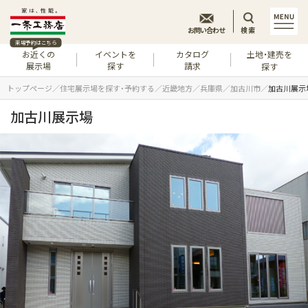
お問い合わせ
検索
来場予約はこちら
お近くの
イベントを
カタログ
土地・建売を
展示場
探す
請求
探す
トップページ
住宅展示場を探す・予約する
近畿地方
兵庫県
加古川市
加古川展示
加古川展示場