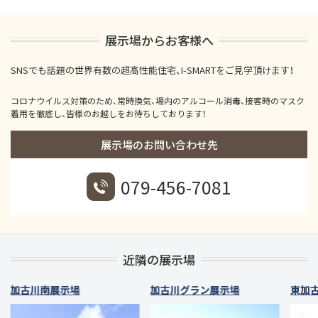
展示場からお客様へ
SNSでも話題の世界有数の超高性能住宅、I-SMARTをご見学頂けます！
コロナウイルス対策のため、常時換気、場内のアルコール消毒、接客時のマスク
着用を徹底し、皆様のお越しをお待ちしております！
展示場のお問い合わせ先
079-456-7081
近隣の展示場
加古川南展示場
加古川グラン展示場
東加