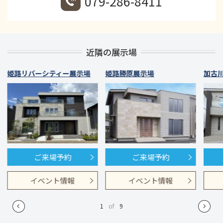
079-286-8411
近隣の展示場
姫路リバーシティー展示場
姫路勝原展示場
加古
ご来場予約
ご来場予約
イベント情報
イベント情報
1
of
9