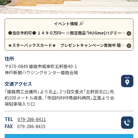
イベント情報
●当日予約可●
１４９０万円～ ☆限定商品「HUGme(ハグミー)」☆ ナフサショック影響なし！詳細は展示場にて！！
★スターバックスカード★ プレゼントキャンペーン実施中
姫路中央展示場限定 お得に家づくり始めませんか？
住所
〒670-0849 姫路市城東町五軒屋40-1
神戸新聞ハウジングセンター姫路会場
交通アクセス
「姫路商工会議所」より北上、2つ目交差点「五軒邸北口」先
約100メートル直進、「寺田内科呼吸器科病院」正面より会
場駐車場入り口
TEL
079-286-8411
FAX
079-286-8415