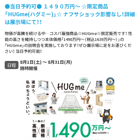
●当日予約可● １４９０万円～ ☆限定商品
「HUGme(ハグミー)」☆ ナフサショック影響なし！詳細
は展示場にて！！
物価が高騰を続ける中…コスパ最強商品☆HUGme☆限定販売です！ 性
能の高さを維持しつつ本体価格「1490万円～（税込1639万円～）」の
「HUGme」の説明会を実施しております！ぜひ展示場に足をお運びくだ
さい！ 当日予約可能！
8月1日(土) ～ 8月31日(月)
日程
随時開催