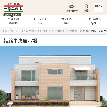
お問い合わせ
検索
来場予約はこちら
お近くの
イベントを
カタログ
土地・建売を
展示場
探す
請求
探す
トップページ
住宅展示場を探す・予約する
近畿地方
兵庫県
姫路市
姫路中央展示
姫路中央展示場