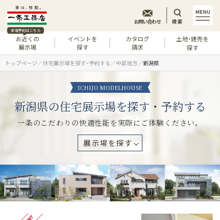
お問い合わせ
検索
来場予約はこちら
お近くの
イベントを
カタログ
土地・建売を
展示場
探す
請求
探す
トップページ
住宅展示場を探す・予約する
中部地方
新潟県
ICHIJO MODELHOUSE
新潟県の住宅展示場を探す・予約する
一条のこだわりの快適性能を実際にご体験ください。
展示場を探す