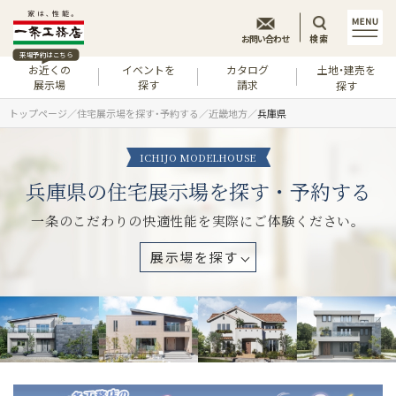
お問い合わせ
検索
来場予約はこちら
お近くの
イベントを
カタログ
土地・建売を
展示場
探す
請求
探す
トップページ
住宅展示場を探す・予約する
近畿地方
兵庫県
ICHIJO MODELHOUSE
兵庫県の住宅展示場を探す・予約する
一条のこだわりの快適性能を実際にご体験ください。
展示場を探す