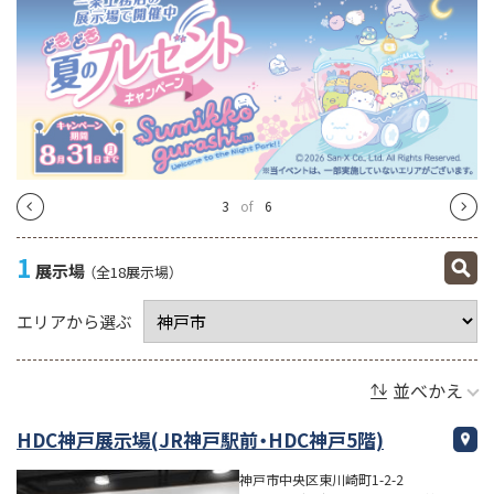
4
of
6
1
展示場
（全18展示場）
エリアから選ぶ
並べかえ
HDC神戸展示場(JR神戸駅前・HDC神戸5階)
神戸市中央区東川崎町1-2-2