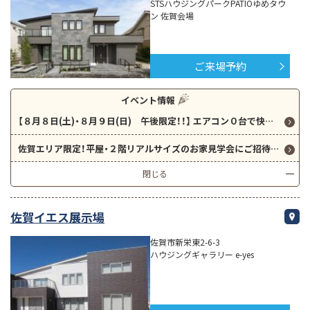
STSハウジングパークPATIOゆめタウ
ン 佐賀会場
ご来場予約
イベント情報
【８月８日(土)・８月９日(日) 午後限定！！】 エアコン０台で快適な暮らしができる家の体験会を特別開催！
佐賀エリア限定！平屋・２階リアルサイズのお家見学会にご招待♪ 夏とは思えない涼しい暮らしを徹底解明！
閉じる
佐賀イエス展示場
佐賀市新栄東2-6-3
ハウジングギャラリー e-yes