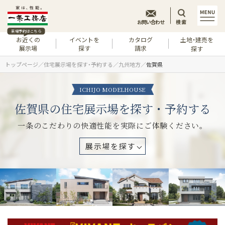
お問い合わせ
検索
来場予約はこちら
お近くの
イベントを
カタログ
土地・建売を
展示場
探す
請求
探す
トップページ
住宅展示場を探す・予約する
九州地方
佐賀県
ICHIJO MODELHOUSE
佐賀県の住宅展示場を探す・予約する
一条のこだわりの快適性能を実際にご体験ください。
展示場を探す