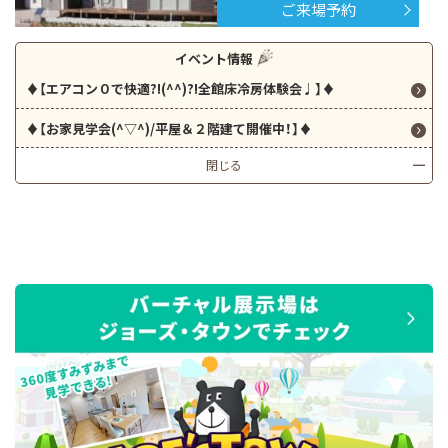
ご来場予約
イベント情報
♦【エアコン０で快適?!(^^)?!全館床冷房体験会♩】♦
♦【お家見学会(^▽^)/平屋＆２階建て開催中！】♦
閉じる