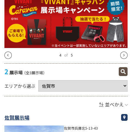
4
of
5
2
展示場
（全3展示場）
エリアから選ぶ
並べかえ
佐賀展示場
佐賀市兵庫北5-13-43