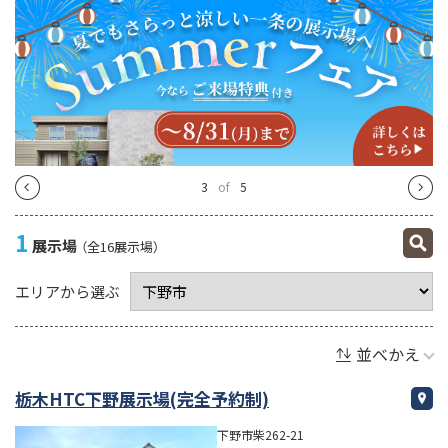
4
of
5
1
展示場
（全16展示場）
エリアから選ぶ
並べかえ
栃木HTC下野展示場(完全予約制)
下野市柴262-21