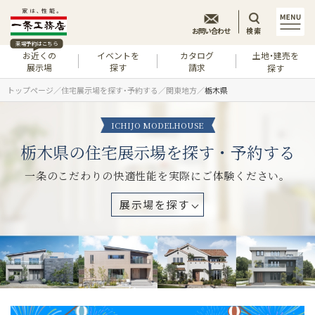
お問い合わせ
検索
来場予約はこちら
お近くの
イベントを
カタログ
土地・建売を
展示場
探す
請求
探す
トップページ
住宅展示場を探す・予約する
関東地方
栃木県
ICHIJO MODELHOUSE
栃木県の住宅展示場を探す・予約する
一条のこだわりの快適性能を実際にご体験ください。
展示場を探す