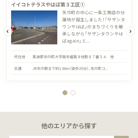
イイコトテラスやはば第３工区①
矢巾町の中心に一条工務店の分
譲地が誕生しました！「サザンタ
ウンやはば」のまちづくりを継
承しながら「サザンタウンやは
ばagain」と...
所在地
紫波郡矢巾町大字南矢幅第９地割８７番５４ 他
交通
JR矢巾駅まで約1.6km（徒歩20分）、矢巾町コ...
他のエリアから探す