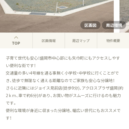
区画図
周辺環境
区画情報
周辺マップ
物件概要
TOP
子育て世代も安心！盛岡市中心部にも矢巾町にもアクセスしやす
い便利な街です！
交通量の多い4号線を通る事無く小学校・中学校に行くことがで
き、徒歩で無理なく通える距離なのでご家族も安心な分譲地！
さらに近隣にはジョイス見前店(徒歩9分)、アクロスプラザ盛岡(約
2ｋｍ、車で約6分)があり、お買い物がスムーズに行けるのも魅力
です。
便利な環境が身近に収まった分譲地、幅広い世代にもおススメで
す！