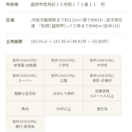
所在地
盛岡市西見前１５地割１７１番１１ 他
交通
JR岩手飯岡駅まで約2.1km（車で約6分）、岩手県交
通 「和野［盛岡市］」バス停まで約46m（徒歩1分）
土地面積
165.01㎡ ～ 167.95㎡（49.91坪 ～ 50.80坪）
徒歩10分以内に
徒歩10分以内に
徒歩10分以内に
保育園・幼稚園
小学校
中学校
徒歩10分以内に
徒歩10分以内に
徒歩10分以内に
病院・診療所
スーパー
公園
前面道路
閑静な住宅街
日当たり良好
6メートル以上
角地
50坪以上
整形地
徒歩20分以内に
銀行・郵便局