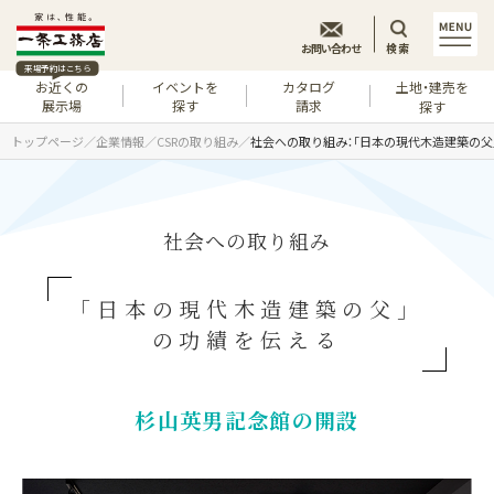
お問い合わせ
検索
来場予約はこちら
お近くの
イベントを
カタログ
土地・建売を
展示場
探す
請求
探す
トップページ
企業情報
CSRの取り組み
社会への取り組み：「日本の現代木造建築の父
社会への取り組み
「日本の現代木造建築の父」
の
功績を伝える
杉山英男記念館の開設