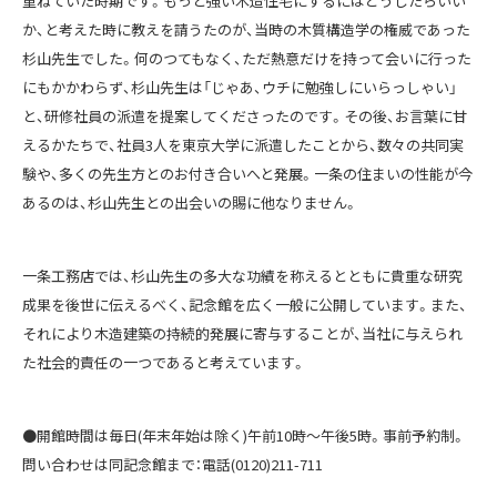
重ねていた時期です。もっと強い木造住宅にするにはどうしたらいい
か、と考えた時に教えを請うたのが、当時の木質構造学の権威であった
杉山先生でした。何のつてもなく、ただ熱意だけを持って会いに行った
にもかかわらず、杉山先生は「じゃあ、ウチに勉強しにいらっしゃい」
と、研修社員の派遣を提案してくださったのです。その後、お言葉に甘
えるかたちで、社員3人を東京大学に派遣したことから、数々の共同実
験や、多くの先生方とのお付き合いへと発展。一条の住まいの性能が今
あるのは、杉山先生との出会いの賜に他なりません。
一条工務店では、杉山先生の多大な功績を称えるとともに貴重な研究
成果を後世に伝えるべく、記念館を広く一般に公開しています。また、
それにより木造建築の持続的発展に寄与することが、当社に与えられ
た社会的責任の一つであると考えています。
●開館時間は毎日(年末年始は除く)午前10時〜午後5時。事前予約制。
問い合わせは同記念館まで：電話(0120)211-711