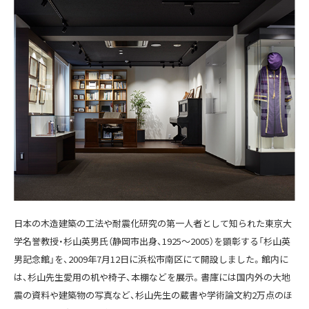
日本の木造建築の工法や耐震化研究の第一人者として知られた東京大
学名誉教授・杉山英男氏（静岡市出身、1925〜2005）を顕彰する「杉山英
男記念館」を、2009年7月12日に浜松市南区にて開設しました。館内に
は、杉山先生愛用の机や椅子、本棚などを展示。書庫には国内外の大地
震の資料や建築物の写真など、杉山先生の蔵書や学術論文約2万点のほ