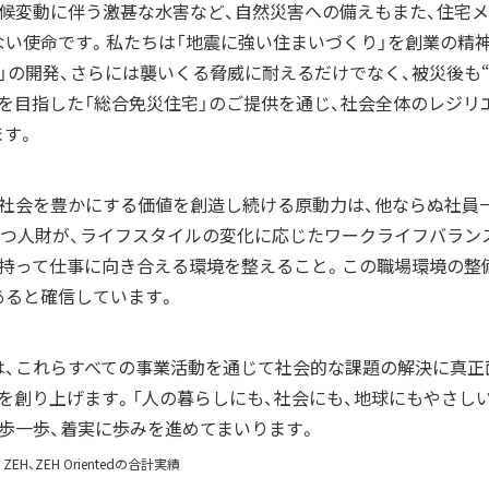
気候変動に伴う激甚な水害など、自然災害への備えもまた、住宅
ない使命です。私たちは「地震に強い住まいづくり」を創業の精
」の開発、さらには襲いくる脅威に耐えるだけでなく、被災後も
を目指した「総合免災住宅」のご提供を通じ、社会全体のレジリエ
ます。
と社会を豊かにする価値を創造し続ける原動力は、他ならぬ社員
もつ人財が、ライフスタイルの変化に応じたワークライフバラン
を持って仕事に向き合える環境を整えること。この職場環境の整
あると確信しています。
は、これらすべての事業活動を通じて社会的な課題の解決に真正
を創り上げます。「人の暮らしにも、社会にも、地球にもやさし
歩一歩、着実に歩みを進めてまいります。
 ZEH、ZEH Orientedの合計実績