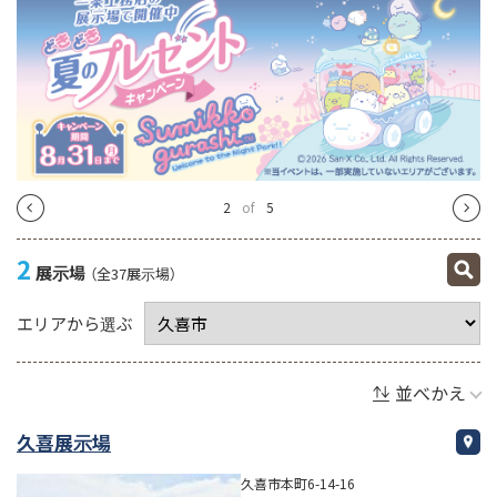
2
of
5
2
展示場
（全37展示場）
エリアから選ぶ
並べかえ
久喜展示場
久喜市本町6-14-16