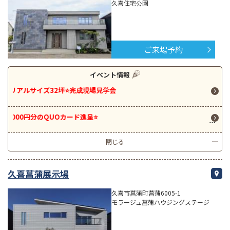
久喜住宅公園
ご来場予約
イベント情報
イズ32坪⭐完成現場見学会
⭐️吹
のQUOカード進呈⭐️
⭐️ご
閉じる
久喜菖蒲展示場
久喜市菖蒲町菖蒲6005-1
モラージュ菖蒲ハウジングステージ