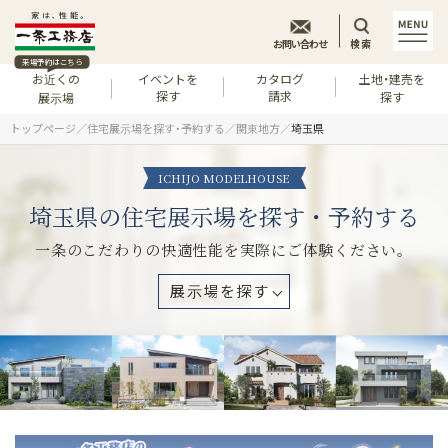
お問い合わせ
検索
来場予約はこちら
お近くの
イベントを
カタログ
土地・建売を
探す
請求
探す
展示場
トップページ
住宅展示場を探す・予約する
関東地方
埼玉県
ICHIJO MODELHOUSE
埼玉県の住宅展示場を探す・予約する
一条のこだわりの快適性能を実際にご体験ください。
展示場を探す