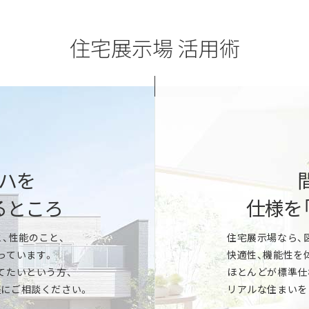
住宅展示場 活用術
「すぐに建てたい」
ど。一条の性能を展示場でご体感
地盤や建築法規など敷地に関わる
や、家の中の温度差の違いなどデ
家づくりのスケジュール、ご予
きます。
ハを
家づくりのプロが丁寧にご提案
るところ
仕様を
「いつかは建てたい
、性能のこと、
住宅展示場なら、
んどが「標準仕様」。キッチン、洗面
っています。
快適性、機能性を
など気になるアイテムをまとめてご覧
マイホーム実現までのスケジュ
てたいという方、
ほとんどが標準仕
イズなど、新しい暮らしをイメージ
家の性能はどこが違う？などな
にご相談ください。
リアルな住まいを
ります。
お気軽にご相談ください。