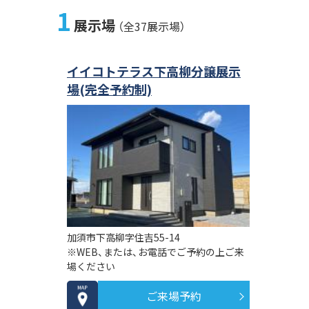
1
展示場
（全37展示場）
イイコトテラス下高柳分譲展示
場(完全予約制)
加須市下高柳字住吉55-14
※WEB、または、お電話でご予約の上ご来
場ください
ご来場予約