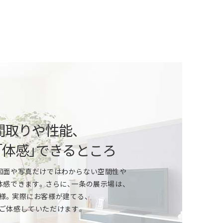
という方
ご相談から、自由設計、デザイン、性能、
算や住宅ローンなどの資金計画まで、
間取りや性能、
いたします。
「体感」できるところ
」という方
図面や写真だけではわからない空間性や
体感できます。さらに、一条の展示場は、
ールは？家づくりの資金計画は？
様。実際にお客様が建てる、
ど、家づくりをはじめる上で気になることは
ご体感していただけます。