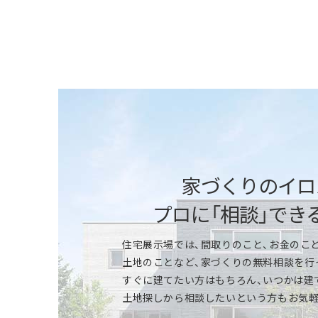
「快適性能」を体感
断熱性能の高さや、全館床暖房の心地よさな
ください。アルミサッシと樹脂サッシの違い
ータだけではわかりにくい快適性を実感で
家づくりのイロ
プロに「相談」でき
「標準仕様」を体感
住宅展示場では、間取りのこと、お金のこと
特別感のあるモデルハウスも、一条ならほと
土地のことなど、家づくりの無料相談を行
所、浴室、トイレ、収納やインテリア、外壁
すぐに建てたい方はもちろん、いつかは建
ください。機能性、デザイン性、カラーやサ
土地探しから相談したいという方もお気軽
いただけます。※商品により標準仕様は異な