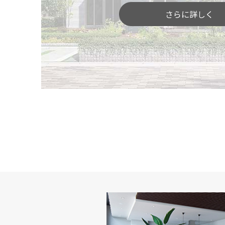
さらに詳しく
「間取りや広さ」を体感
空間の広がりや奥行き感、部屋と部屋のつな
りにくい広さや間取り、動線などをご体感い
部屋と部屋を行き来したり、ご家族でじっく
を見つけてください。