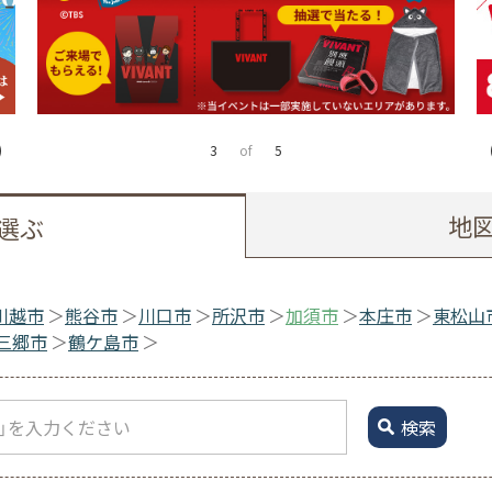
4
of
5
地
選ぶ
川越市
熊谷市
川口市
所沢市
加須市
本庄市
東松山
三郷市
鶴ケ島市
検索