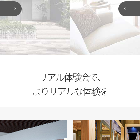
「土地探しから相談
がりなど、図面や写真だけではわか
ただけます。椅子や床に座ったり、
夢のマイホームを建てるには、
り確認して、新しい住まいのヒント
家づくりのプロとして、最良の
閉じる
閉じる
リアル体験会で、
よりリアルな体験を