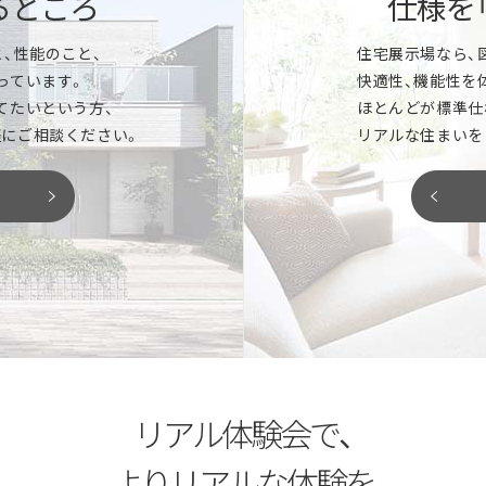
るところ
仕様を
「いつかは建てたい
、性能のこと、
住宅展示場なら、
んどが「標準仕様」。キッチン、洗面
っています。
快適性、機能性を
など気になるアイテムをまとめてご覧
マイホーム実現までのスケジュ
てたいという方、
ほとんどが標準仕
イズなど、新しい暮らしをイメージ
家の性能はどこが違う？などな
にご相談ください。
リアルな住まいを
ります。
お気軽にご相談ください。
「土地探しから相談
がりなど、図面や写真だけではわか
ただけます。椅子や床に座ったり、
夢のマイホームを建てるには、
り確認して、新しい住まいのヒント
家づくりのプロとして、最良の
閉じる
閉じる
リアル体験会で、
よりリアルな体験を