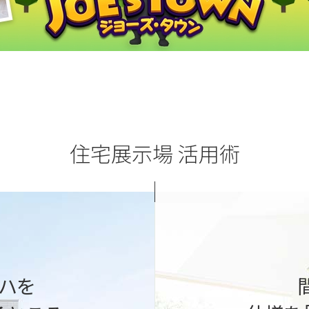
住宅展示場 活用術
「すぐに建てたい」
ど。一条の性能を展示場でご体感
地盤や建築法規など敷地に関わる
や、家の中の温度差の違いなどデ
家づくりのスケジュール、ご予
きます。
ハを
家づくりのプロが丁寧にご提案