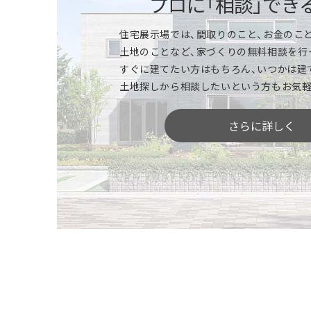
プロに「相談」でき
「標準仕様」を体感
住宅展示場では、間取りのこと、お金のこと
特別感のあるモデルハウスも、一条ならほと
土地のことなど、家づくりの無料相談を行
所、浴室、トイレ、収納やインテリア、外壁
すぐに建てたい方はもちろん、いつかは建
ください。機能性、デザイン性、カラーやサ
土地探しから相談したいという方もお気軽
いただけます。※商品により標準仕様は異な
さらに詳しく
「間取りや広さ」を体感
空間の広がりや奥行き感、部屋と部屋のつな
りにくい広さや間取り、動線などをご体感い
部屋と部屋を行き来したり、ご家族でじっく
を見つけてください。