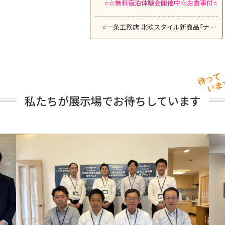
⭐️☆無料宿泊体験会開催中☆お食事付⭐️
ria (ナチュリア) 」販売開始！宿泊体験もスタート!
⭐一条工務店 北欧スタイル新商品「ナチュリア先行見学会」開催～ （モデルハウス見学予約制）⭐
＋タタミコーナー全館さらぽか空調で夏も快適です!!
私たちが展示場で
お待ちしています