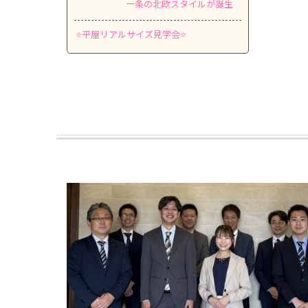
一条の北欧スタイルが誕生
新タイプ「Natu
⭐平屋リアルサイズ見学会⭐
約30坪3LDK