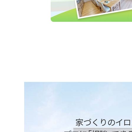
「快適性能」を体感
断熱性能の高さや、全館床暖房の心地よさな
ください。アルミサッシと樹脂サッシの違い
ータだけではわかりにくい快適性を実感で
家づくりのイロ