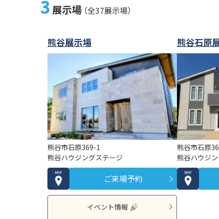
3
展示場
（全37展示場）
熊谷展示場
熊谷石原
熊谷市石原369-1
熊谷市石原36
熊谷ハウジングステージ
熊谷ハウジン
ご来場予約
イベント情報