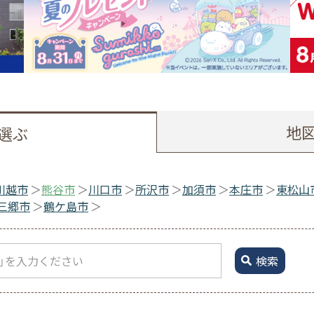
地
選ぶ
川越市
熊谷市
川口市
所沢市
加須市
本庄市
東松山
三郷市
鶴ケ島市
検索