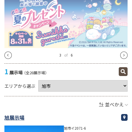
4
of
6
1
展示場
（全28展示場）
エリアから選ぶ
並べかえ
旭展示場
旭市イ2071-6