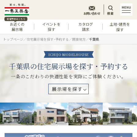
お問い合わせ
検索
来場予約はこちら
お近くの
イベントを
カタログ
土地・建売を
展示場
探す
請求
探す
トップページ
住宅展示場を探す・予約する
関東地方
千葉県
ICHIJO MODELHOUSE
千葉県の住宅展示場を探す・予約する
一条のこだわりの快適性能を実際にご体験ください。
展示場を探す