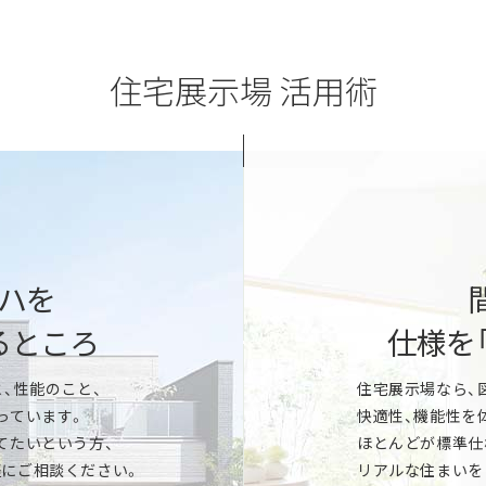
住宅展示場 活用術
「すぐに建てたい」
ど。一条の性能を展示場でご体感
地盤や建築法規など敷地に関わる
や、家の中の温度差の違いなどデ
家づくりのスケジュール、ご予
きます。
ハを
家づくりのプロが丁寧にご提案
るところ
仕様を
「いつかは建てたい
、性能のこと、
住宅展示場なら、
んどが「標準仕様」。キッチン、洗面
っています。
快適性、機能性を
など気になるアイテムをまとめてご覧
マイホーム実現までのスケジュ
てたいという方、
ほとんどが標準仕
イズなど、新しい暮らしをイメージ
家の性能はどこが違う？などな
にご相談ください。
リアルな住まいを
ります。
お気軽にご相談ください。