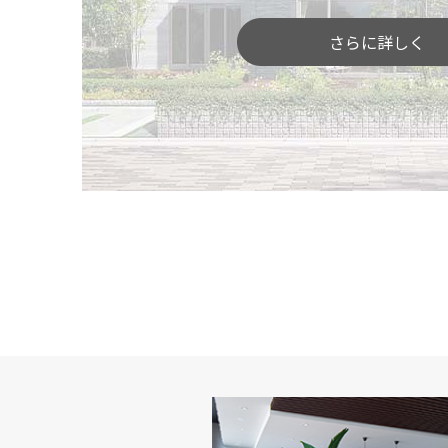
さらに詳しく
「間取りや広さ」を体感
空間の広がりや奥行き感、部屋と部屋のつな
りにくい広さや間取り、動線などをご体感い
部屋と部屋を行き来したり、ご家族でじっく
を見つけてください。