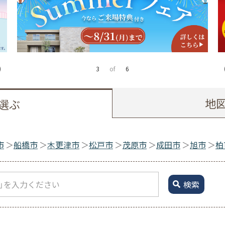
4
of
6
地
選ぶ
市
船橋市
木更津市
松戸市
茂原市
成田市
旭市
柏
検索