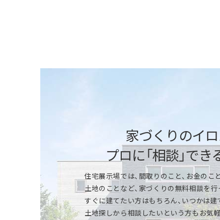
「快適性能」を体感
断熱性能の高さや、全館床暖房の心地よさな
ください。アルミサッシと樹脂サッシの違い
ータだけではわかりにくい快適性を実感で
家づくりのイロ
プロに「相談」でき
「標準仕様」を体感
住宅展示場では、間取りのこと、お金のこと
特別感のあるモデルハウスも、一条ならほと
土地のことなど、家づくりの無料相談を行
所、浴室、トイレ、収納やインテリア、外壁
すぐに建てたい方はもちろん、いつかは建
ください。機能性、デザイン性、カラーやサ
土地探しから相談したいという方もお気軽
いただけます。※商品により標準仕様は異な