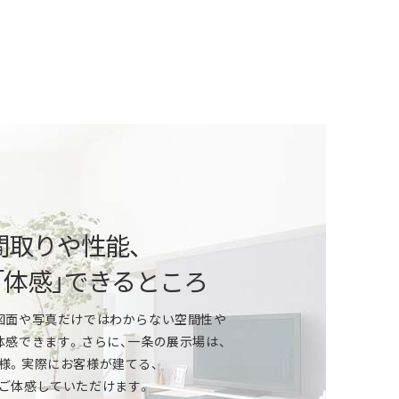
という方
ご相談から、自由設計、デザイン、性能、
算や住宅ローンなどの資金計画まで、
間取りや性能、
いたします。
「体感」できるところ
」という方
図面や写真だけではわからない空間性や
体感できます。さらに、一条の展示場は、
ールは？家づくりの資金計画は？
様。実際にお客様が建てる、
ど、家づくりをはじめる上で気になることは
ご体感していただけます。