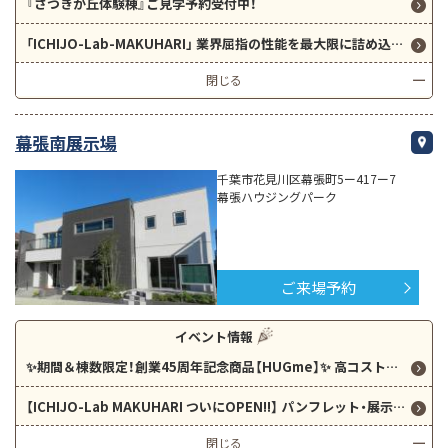
『さつきが丘体験棟』ご見学予約受付中！
「ICHIJO-Lab-MAKUHARI」 業界屈指の性能を最大限に詰め込んだ大型体験施設。
閉じる
幕張南展示場
千葉市花見川区幕張町5ー417ー7
幕張ハウジングパーク
ご来場予約
イベント情報
✨期間＆棟数限定！創業45周年記念商品【HUGme】✨ 高コストパフォーマンスの新商品となっております！ 気になる価格、設備、性能、なんでも相談会開催中！！
【ICHIJO-Lab MAKUHARI ついにOPEN!!】 パンフレット・展示場だけではお伝えしきれない“住み心地”を、ぜひご体感ください！
閉じる