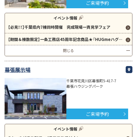
ご来場予約
イベント情報
【必見！！】千葉県内7棟同時開催 完成現場一斉見学フェア
【期間＆棟数限定】一条工務店45周年記念商品★『HUGmeハグミー』★本体価格1,490万円～（税込1,639万円～）
閉じる
幕張展示場
千葉市花見川区幕張町5-417-7
幕張ハウジングパーク
ご来場予約
イベント情報