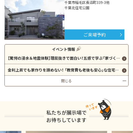
千葉市稲毛区長沼町339-3他
千葉北住宅公園
ご来場予約
イベント情報
【驚愕の浸水＆地震体験】理屈抜きで面白い！五感で学ぶ「家づくりの常識が変わる」体験型ミュージアム
金利上昇でも家作りを諦めない！ 「教育費も老後も安心」な住宅ローン適正予算を算出。FPによる無料ライフプラン相談で、将来の貯蓄残高をグラフで可視化！
閉じる
私たちが展示場で
お待ちしています