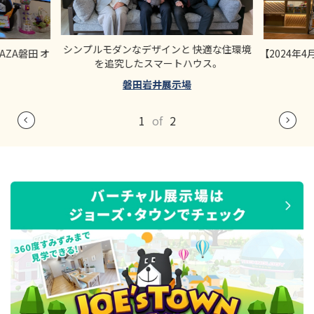
シンプルモダンなデザインと 快適な住環境
PLAZA磐田 オ
【2024年4月
を追究したスマートハウス。
磐田岩井展示場
1
of
2