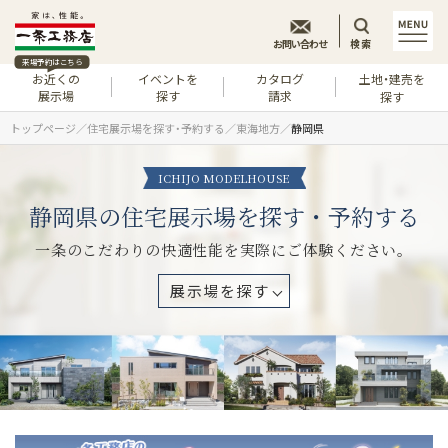
お問い合わせ
検索
来場予約はこちら
お近くの
イベントを
カタログ
土地・建売を
展示場
探す
請求
探す
トップページ
住宅展示場を探す・予約する
東海地方
静岡県
ICHIJO MODELHOUSE
静岡県の住宅展示場を探す・予約する
一条のこだわりの快適性能を実際にご体験ください。
展示場を探す