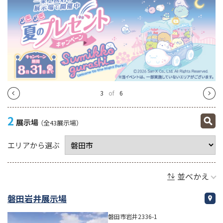
4
of
6
2
展示場
（全43展示場）
エリアから選ぶ
並べかえ
磐田岩井展示場
磐田市岩井2336-1