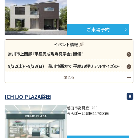
ご来場予約
イベント情報
掛川市上西郷『平屋完成現場見学会』開催！
8/22(土)～8/23(日) 菊川市西方で 平屋39坪リアルサイズの完成現場お披露目会開催！
閉じる
ICHIJO PLAZA磐田
磐田市高見丘1200
ららぽーと磐田1170区画