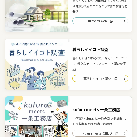
家づくりに役立つ知識はもちろん、収納
や健康、お金のことなど、お役立ち情報を
発信
iikoto for web
暮らしイイコト調査
暮らしにまつわる“気になる”ことについ
て、様々なテーマでアンケート調査を実
施
暮らしイイコト調査
kufura meets 一条工務店
小学館『kufura』と一条のコラボ企画！サ
トウ編集長の生の声をお届け
kufura meets ICHIJO