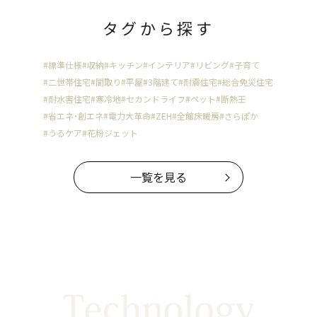
タグから探す
#標準仕様
#収納
#キッチン
#インテリア
#リビング
#子育て
#二世帯住宅
#間取り
#平屋
#3階建て
#耐震住宅
#総合免災住宅
#耐水害住宅
#寒冷地
#セカンドライフ
#ペット
#断熱王
#省エネ・創エネ
#電力大革命
#ZEH
#全館床暖房
#さらぽか
#うるケア
#花粉ジェット
一覧を見る