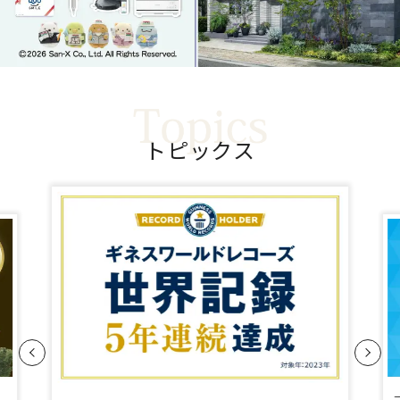
ト
ピ
ッ
ク
ス