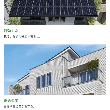
超効エネ
我慢いらずの省エネ暮らし。
総合免災
あらゆる災害から守る。