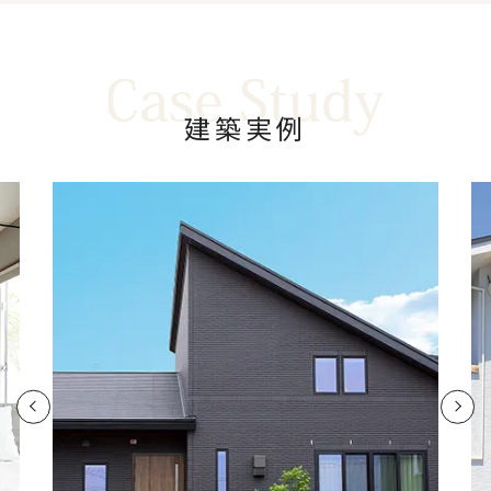
建
築
実
例