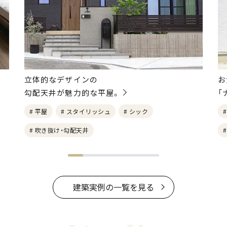
立体的なデザインの
お
勾配天井が魅力的な平屋。
「
# 平屋
# スタイリッシュ
# シック
# 吹き抜け・勾配天井
建築実例の一覧を見る