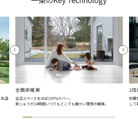
全館床暖房
2倍
外気温
生活スペースをほぼ100%カバー。
耐震
家じゅうが24時間いつでもどこでも暖かい理想の暖房。
して