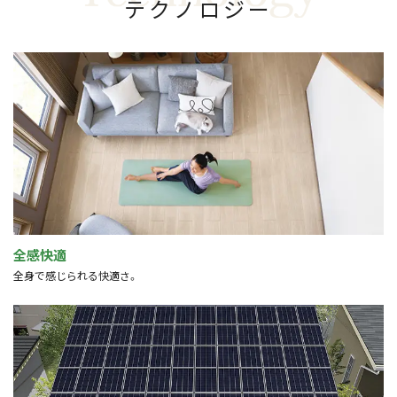
テ
ク
ノ
ロ
ジ
ー
全感快適
全身で感じられる快適さ。