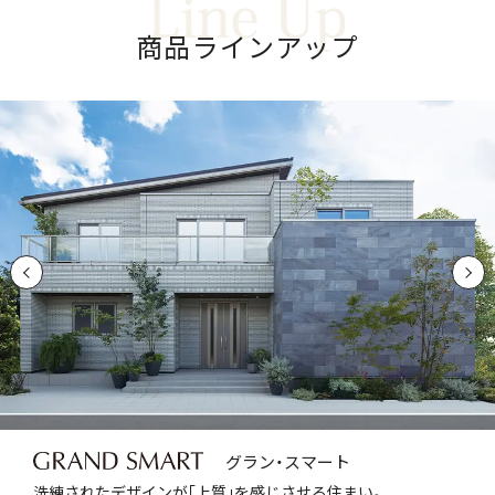
商
品
ラ
イ
ン
ア
ッ
プ
グラン・スマート
洗練されたデザインが｢上質｣を感じさせる住まい。