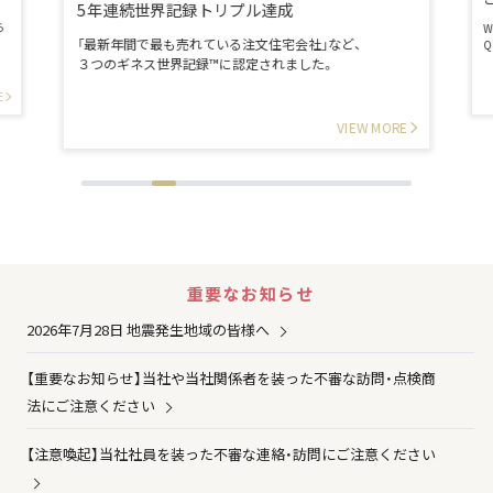
5年連続世界記録トリプル達成
ら
「最新年間で最も売れている注文住宅会社」など、
３つのギネス世界記録™に認定されました。
E
VIEW MORE
重要なお知らせ
2026年7月28日 地震発生地域の皆様へ
【重要なお知らせ】当社や当社関係者を装った不審な訪問・点検商
法にご注意ください
【注意喚起】当社社員を装った不審な連絡・訪問にご注意ください